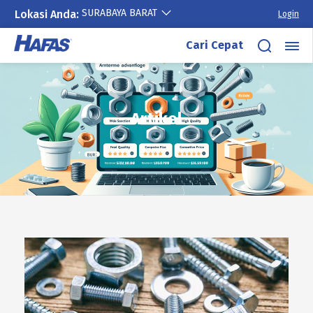
SURABAYA BARAT
Lokasi Anda:
Login
Cari Cepat
Lewati
ke
konten
Artikel