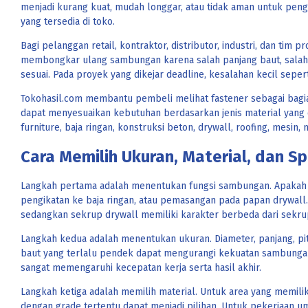
menjadi kurang kuat, mudah longgar, atau tidak aman untuk pen
yang tersedia di toko.
Bagi pelanggan retail, kontraktor, distributor, industri, dan ti
membongkar ulang sambungan karena salah panjang baut, salah d
sesuai. Pada proyek yang dikejar deadline, kesalahan kecil sep
Tokohasil.com membantu pembeli melihat fastener sebagai bagian
dapat menyesuaikan kebutuhan berdasarkan jenis material yang d
furniture, baja ringan, konstruksi beton, drywall, roofing, mesi
Cara Memilih Ukuran, Material, dan Sp
Langkah pertama adalah menentukan fungsi sambungan. Apakah
pengikatan ke baja ringan, atau pemasangan pada papan drywall.
sedangkan sekrup drywall memiliki karakter berbeda dari sekrup
Langkah kedua adalah menentukan ukuran. Diameter, panjang, pit
baut yang terlalu pendek dapat mengurangi kekuatan sambungan,
sangat memengaruhi kecepatan kerja serta hasil akhir.
Langkah ketiga adalah memilih material. Untuk area yang memiliki
dengan grade tertentu dapat menjadi pilihan. Untuk pekerjaan u