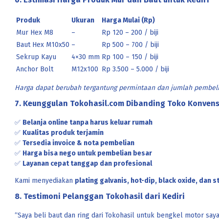
Produk
Ukuran
Harga Mulai (Rp)
Mur Hex M8
–
Rp 120 – 200 / biji
Baut Hex M10x50
–
Rp 500 – 700 / biji
Sekrup Kayu
4×30 mm
Rp 100 – 150 / biji
Anchor Bolt
M12x100
Rp 3.500 – 5.000 / biji
Harga dapat berubah tergantung permintaan dan jumlah pembeli
7. Keunggulan Tokohasil.com Dibanding Toko Konvensi
✅
Belanja online tanpa harus keluar rumah
✅
Kualitas produk terjamin
✅
Tersedia invoice & nota pembelian
✅
Harga bisa nego untuk pembelian besar
✅
Layanan cepat tanggap dan profesional
Kami menyediakan
plating galvanis, hot-dip, black oxide, dan s
8. Testimoni Pelanggan Tokohasil dari Kediri
“Saya beli baut dan ring dari Tokohasil untuk bengkel motor say