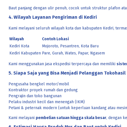
Baut panjang dengan ulir penuh, cocok untuk struktur plafon at
4. Wilayah Layanan Pengiriman di Kediri
Kami melayani seluruh wilayah kota dan kabupaten Kediri, terma
Wilayah
Contoh Lokasi
Kediri Kota
Mojoroto, Pesantren, Kota Baru
Kediri Kabupaten
Pare, Gurah, Wates, Papar, Ngasem
Kami menggunakan jasa ekspedisi terpercaya dan memiliki
siste
5. Siapa Saja yang Bisa Menjadi Pelanggan Tokohasil 
Pengusaha bengkel motor/mobil
Kontraktor proyek rumah dan gedung
Pengrajin dan toko bangunan
Pelaku industri kecil dan menengah (IKM)
Petani & peternak modern (untuk keperluan kandang atau mesin
Kami melayani
pembelian satuan hingga skala besar
, dengan k
6. Estimasi Harga Produk Mur dan Baut untuk Kediri