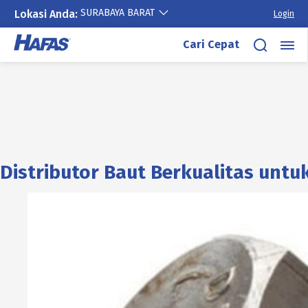
SURABAYA BARAT
Lokasi Anda:
Login
Cari Cepat
Distributor Baut Berkualitas untu
Lewati
ke
konten