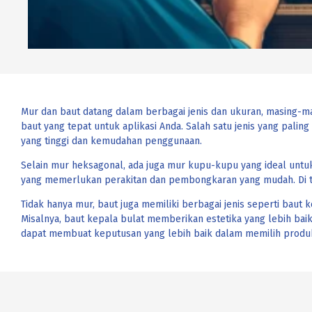
Mur dan baut datang dalam berbagai jenis dan ukuran, masing-ma
baut yang tepat untuk aplikasi Anda. Salah satu jenis yang pal
yang tinggi dan kemudahan penggunaan.
Selain mur heksagonal, ada juga mur kupu-kupu yang ideal untu
yang memerlukan perakitan dan pembongkaran yang mudah. Di to
Tidak hanya mur, baut juga memiliki berbagai jenis seperti baut k
Misalnya, baut kepala bulat memberikan estetika yang lebih b
dapat membuat keputusan yang lebih baik dalam memilih produk