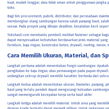
kuat, mudah longgar, atau tidak aman untuk penggunaan jangka p
toko.
Bagi tim procurement, pabrik, distributor, dan perusahaan maint
membongkar ulang sambungan karena salah panjang baut, salah d
sesuai. Pada proyek yang dikejar deadline, kesalahan kecil sep
Tokohasil.com membantu pembeli melihat fastener sebagai bagian
dapat menyesuaikan kebutuhan berdasarkan jenis material yang d
furniture, baja ringan, konstruksi beton, drywall, roofing, mesi
Cara Memilih Ukuran, Material, dan Sp
Langkah pertama adalah menentukan fungsi sambungan. Apakah
pengikatan ke baja ringan, atau pemasangan pada papan drywall.
sedangkan sekrup drywall memiliki karakter berbeda dari sekrup
Langkah kedua adalah menentukan ukuran. Diameter, panjang, pit
baut yang terlalu pendek dapat mengurangi kekuatan sambungan,
sangat memengaruhi kecepatan kerja serta hasil akhir.
Langkah ketiga adalah memilih material. Untuk area yang memiliki
dengan grade tertentu dapat menjadi pilihan. Untuk pekerjaan u