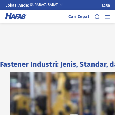
SURABAYA BARAT
Lokasi Anda:
Login
Cari Cepat
Fastener Industri: Jenis, Standar,
Lewati
ke
konten