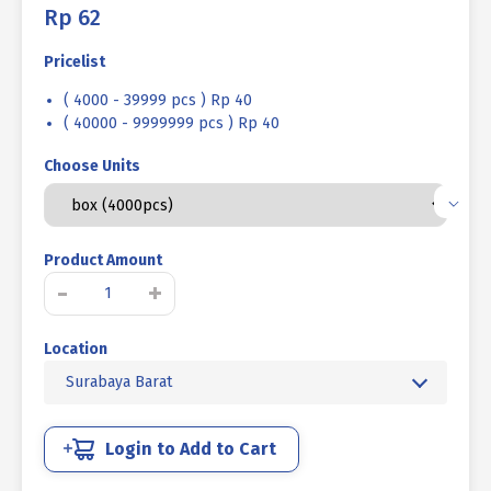
Rp
62
Pricelist
( 4000 - 39999 pcs ) Rp 40
( 40000 - 9999999 pcs ) Rp 40
Choose Units
Product Amount
Kuantitas
-
+
SEKRUP
TAPPING
Location
FH+
UCP
Surabaya Barat
PUTIH
#04
X
Login to Add to Cart
3/8