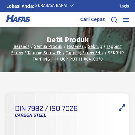
SURABAYA BARAT
Lokasi Anda:
Login
Lewati
Cari Cepat
ke
konten
Detil Produk
Beranda
/
Semua Produk
/
Fastener
/
Sekrup
/
Tapping
Screw
/
Tapping Screw FH
/
Tapping Screw FH +
/ SEKRUP
TAPPING FH+ UCP PUTIH #04 X 3/8