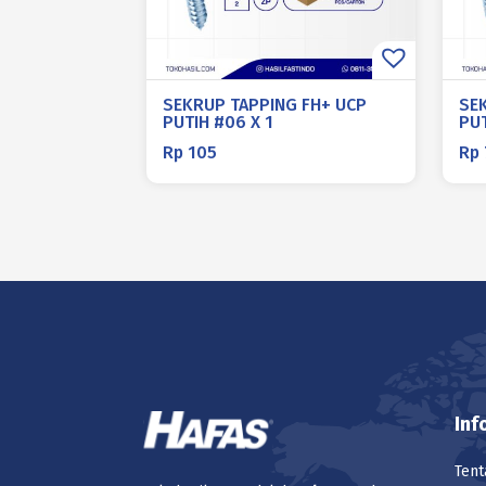
SEKRUP TAPPING FH+ UCP
SE
PUTIH #06 X 1
PUT
Rp
105
Rp
Inf
Tent