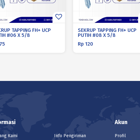
KRUP TAPPING FH+ UCP
SEKRUP TAPPING FH+ UCP
IH #06 X 5/8
PUTIH #08 X 5/8
75
Rp
120
ormasi
Akun
ang Kami
Info Pengiriman
Profil