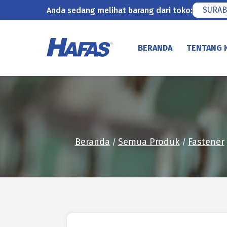
SURAB
Anda sedang melihat barang dari toko:
Lewati
ke
BERANDA
TENTANG 
konten
Beranda
Semua Produk
Fastener
/
/