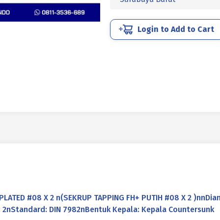
UCP
PUTIH
#08
Login to Add to Cart
X
2
PLATED #08 X 2 n(SEKRUP TAPPING FH+ PUTIH #08 X 2 )nnDiam
: 2nStandard: DIN 7982nBentuk Kepala: Kepala Countersunk