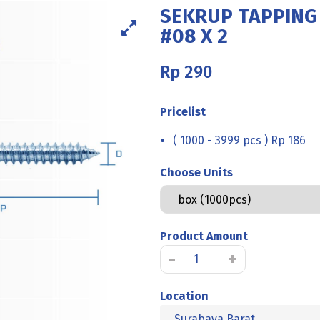
SEKRUP TAPPING
#08 X 2
Rp
290
Pricelist
( 1000 - 3999 pcs ) Rp 186
Choose Units
Product Amount
Kuantitas
-
+
SEKRUP
TAPPING
Location
FH+
Surabaya Barat