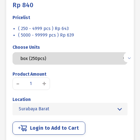
Rp
840
Pricelist
( 250 - 4999 pcs ) Rp 643
( 5000 - 99999 pcs ) Rp 639
Choose Units
Product Amount
Kuantitas
-
+
PAKU
RIVET
Location
AS/LF
ALUMINIUM
Surabaya Barat
M4.8
x
14mm
Login to Add to Cart