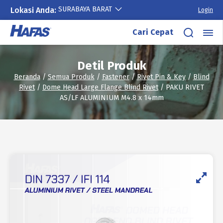
SURABAYA BARAT
Lokasi Anda:
Login
Lewati
Cari Cepat
ke
konten
Detil Produk
Beranda
/
Semua Produk
/
Fastener
/
Rivet Pin & Key
/
Blind
Rivet
/
Dome Head Large Flange Blind Rivet
/ PAKU RIVET
AS/LF ALUMINIUM M4.8 x 14mm