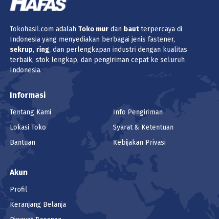
(500 - 4999 pcs) Rp 607
(5000 - 9999999 pcs) Rp 603
Tokohasil.com adalah
Toko
mur
dan
baut
terpercaya di
Harga
Indonesia yang menyediakan berbagai jenis fastener,
Rp 607
/pcs (1 pcs)
sekrup
,
ring
, dan perlengkapan industri dengan kualitas
terbaik, stok lengkap, dan pengiriman cepat ke seluruh
Indonesia.
Pilih Unit
box (500pcs)
Informasi
Lokasi
Tentang Kami
Info Pengiriman
Lokasi Toko
Syarat & Ketentuan
Surabaya Barat
Bantuan
Kebijakan Privasi
Jumlah
Keranjang
Akun
Profil
PAKU RIVET AS/CE (SEALED) ALUMINIUM
Keranjang Belanja
M4 x 10mm