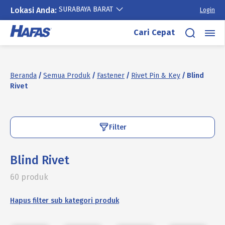
SURABAYA BARAT
Lokasi Anda:
Login
Lewati
Cari Cepat
ke
konten
Beranda
/
Semua Produk
/
Fastener
/
Rivet Pin & Key
/ Blind
Rivet
Filter
Blind Rivet
60 produk
Hapus filter sub kategori produk