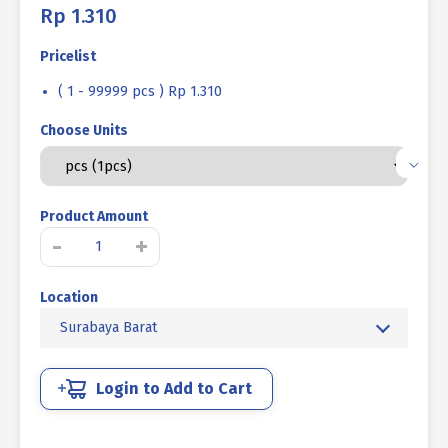
Rp
1.310
Pricelist
( 1 - 99999 pcs ) Rp 1.310
Choose Units
Product Amount
Kuantitas
-
+
BAUT
VERSENG
Location
L
STAINLESS
Surabaya Barat
SUS
304
MM
Login to Add to Cart
FULL
DRAT
M03