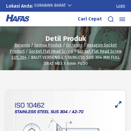
SURABAYA BARAT
Lokasi Anda:
Login
Lewati
Cari Cepat
ke
konten
Detil Produk
Beranda
/
Semua Produk
/
Fastener
/
Hexagon Socket
Product
/
Socket Flat Head Screw
/
Socket Flat Head Screw
SUS 304
/ BAUT VERSENG L STAINLESS SUS 304 MM FULL
DRAT M03 X 6mm P0.50