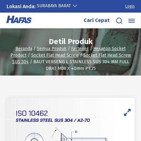
SURABAYA BARAT
Lokasi Anda:
Login
Lewati
Cari Cepat
ke
konten
Detil Produk
Beranda
/
Semua Produk
/
Fastener
/
Hexagon Socket
Product
/
Socket Flat Head Screw
/
Socket Flat Head Screw
SUS 304
/ BAUT VERSENG L STAINLESS SUS 304 MM FULL
DRAT M08 X 40mm P1.25