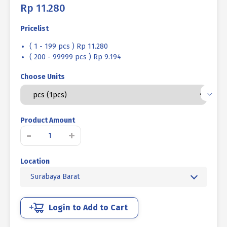
Rp
11.280
Pricelist
( 1 - 199 pcs ) Rp 11.280
( 200 - 99999 pcs ) Rp 9.194
Choose Units
Product Amount
Kuantitas
-
+
BAUT
VERSENG
Location
L
STAINLESS
Surabaya Barat
SUS
304
MM
Login to Add to Cart
FULL
DRAT