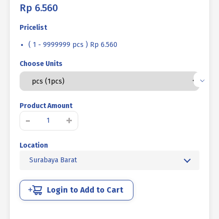
Rp
6.560
Pricelist
( 1 - 9999999 pcs ) Rp 6.560
Choose Units
Product Amount
Kuantitas
-
+
BAUT
STAINLESS
Location
STEEL
UNC
Surabaya Barat
SUS
304
HALF
Login to Add to Cart
DRAT
DIN
931