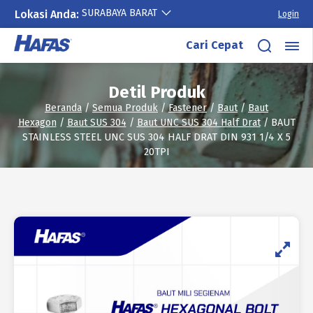
SURABAYA BARAT
Lokasi Anda:
Login
Lewati
Cari Cepat
ke
konten
Detil Produk
Beranda
/
Semua Produk
/
Fastener
/
Baut
/
Baut
Hexagon
/
Baut SUS 304
/
Baut UNC SUS 304 Half Drat
/ BAUT
STAINLESS STEEL UNC SUS 304 HALF DRAT DIN 931 1/4 X 5
20TPI