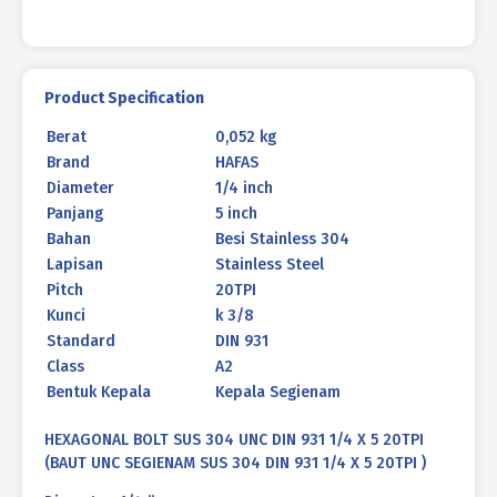
1/4
X
5
20TPI
Product Specification
Berat
0,052 kg
Brand
HAFAS
Diameter
1/4 inch
Panjang
5 inch
Bahan
Besi Stainless 304
Lapisan
Stainless Steel
Pitch
20TPI
Kunci
k 3/8
Standard
DIN 931
Class
A2
Bentuk Kepala
Kepala Segienam
HEXAGONAL BOLT SUS 304 UNC DIN 931 1/4 X 5 20TPI
(BAUT UNC SEGIENAM SUS 304 DIN 931 1/4 X 5 20TPI )