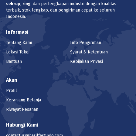
Harga
sekrup
,
ring
, dan perlengkapan industri dengan kualitas
Rp 220.150
/pcs (1 pcs)
terbaik, stok lengkap, dan pengiriman cepat ke seluruh
Indonesia.
Pilih Unit
Informasi
pcs (1pcs)
Tentang Kami
Info Pengiriman
Lokasi
Lokasi Toko
Syarat & Ketentuan
Jakarta
Bantuan
Kebijakan Privasi
Produk ini tidak tersedia di lokasi yang
Akun
saat ini dipilih.
Profil
Jumlah
Keranjang Belanja
Keranjang
Riwayat Pesanan
Hubungi Kami
BAUT STAINLESS STEEL UNC SUS 304
HALF DRAT DIN 931 1 X 10 8TPI
contactus@hasilfastindo.com