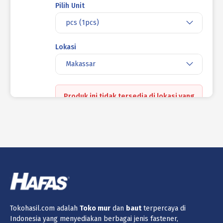
Pilih Unit
pcs (1pcs)
Lokasi
Makassar
Produk ini tidak tersedia di lokasi yang
saat ini dipilih.
Jumlah
Keranjang
BAUT STAINLESS STEEL UNC SUS 304
HALF DRAT DIN 931 1 X 8 8TPI
Tokohasil.com adalah
Toko
mur
dan
baut
terpercaya di
(1 - 9999999 pcs) Rp 220.150
Indonesia yang menyediakan berbagai jenis fastener,