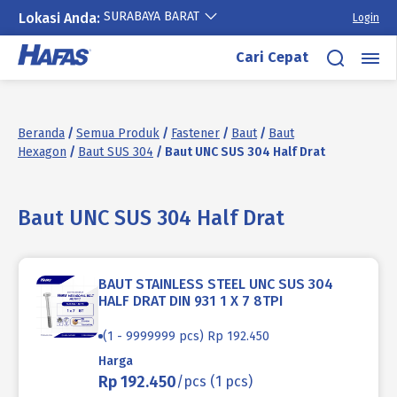
SURABAYA BARAT
Lokasi Anda:
Login
Lewati
Cari Cepat
ke
konten
Beranda
/
Semua Produk
/
Fastener
/
Baut
/
Baut
Hexagon
/
Baut SUS 304
/ Baut UNC SUS 304 Half Drat
Baut UNC SUS 304 Half Drat
BAUT STAINLESS STEEL UNC SUS 304
HALF DRAT DIN 931 1 X 7 8TPI
(1 - 9999999 pcs) Rp 192.450
Harga
Rp 192.450
/pcs (1 pcs)