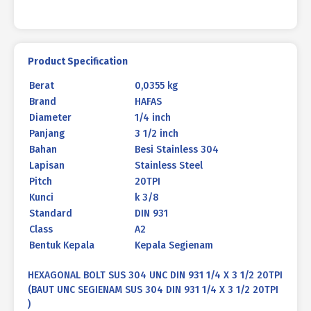
1/4
X
3
1/2
Product Specification
20TPI
Berat
0,0355 kg
Brand
HAFAS
Diameter
1/4 inch
Panjang
3 1/2 inch
Bahan
Besi Stainless 304
Lapisan
Stainless Steel
Pitch
20TPI
Kunci
k 3/8
Standard
DIN 931
Class
A2
Bentuk Kepala
Kepala Segienam
HEXAGONAL BOLT SUS 304 UNC DIN 931 1/4 X 3 1/2 20TPI
(BAUT UNC SEGIENAM SUS 304 DIN 931 1/4 X 3 1/2 20TPI
)