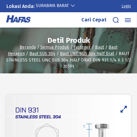
SURABAYA BARAT
Lokasi Anda:
Login
Lewati
Cari Cepat
ke
konten
Detil Produk
Beranda
/
Semua Produk
/
Fastener
/
Baut
/
Baut
Hexagon
/
Baut SUS 304
/
Baut UNC SUS 304 Half Drat
/ BAUT
STAINLESS STEEL UNC SUS 304 HALF DRAT DIN 931 1/4 X 3 1/2
20TPI