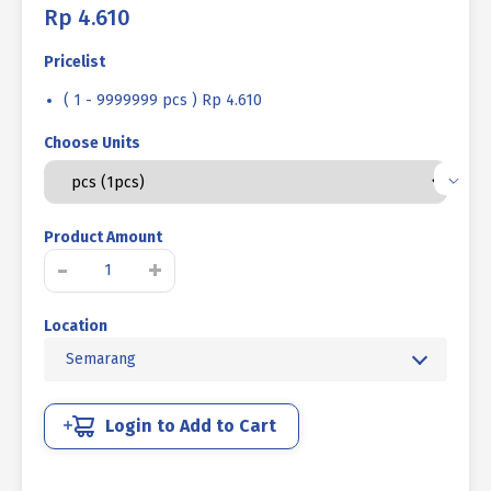
Rp
4.610
Pricelist
( 1 - 9999999 pcs ) Rp 4.610
Choose Units
Product Amount
Kuantitas
-
+
BAUT
STAINLESS
Location
STEEL
UNC
Semarang
SUS
304
HALF
Login to Add to Cart
DRAT
DIN
931