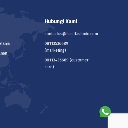
Hubungi Kami
contactus@hasilfastindo.com
elanja
08113536689
(marketing)
anan
08113436689
(customer
care)