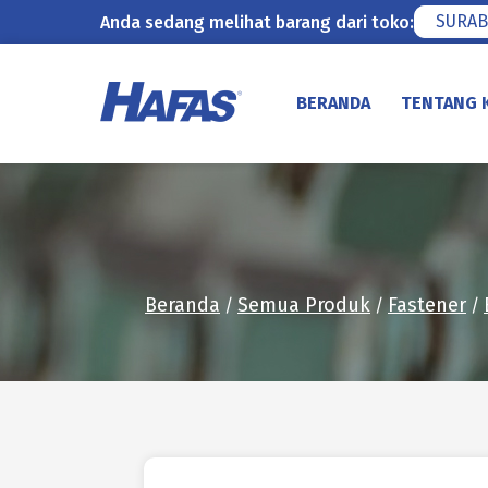
SURAB
Anda sedang melihat barang dari toko:
Lewati
ke
BERANDA
TENTANG 
konten
Beranda
Semua Produk
Fastener
/
/
/