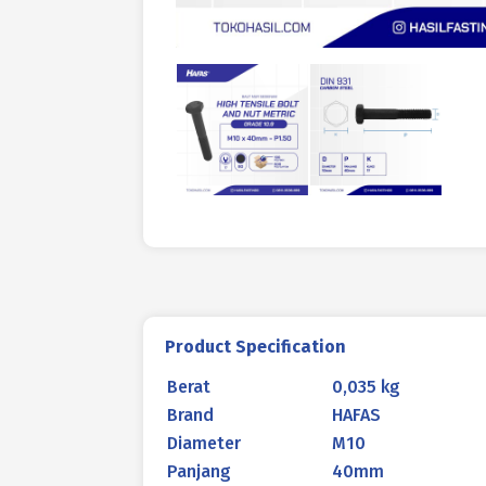
Product Specification
Berat
0,035 kg
Brand
HAFAS
Diameter
M10
Panjang
40mm