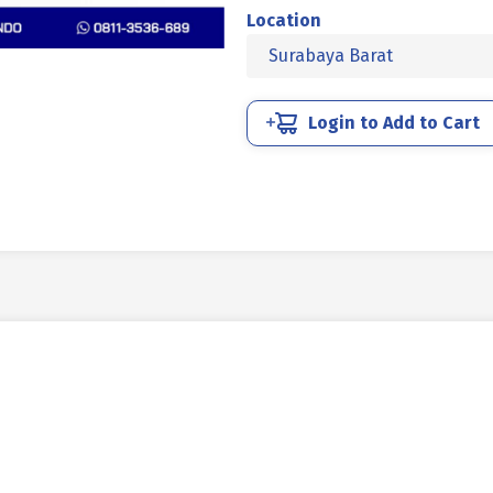
BAJA
Location
MM
Surabaya Barat
10.9
HALF
DRAT
Login to Add to Cart
DIN
931
HITAM
BAKAR
M10
X
40MM
P1.50