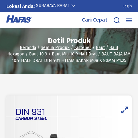
SURABAYA BARAT
Lokasi Anda:
Login
Lewati
Cari Cepat
ke
konten
Detil Produk
Beranda
/
Semua Produk
/
Fastener
/
Baut
/
Baut
Hexagon
/
Baut 10.9
/
Baut Mili 10.9 Half Drat
/ BAUT BAJA MM
10.9 HALF DRAT DIN 931 HITAM BAKAR M08 X 80MM P1.25