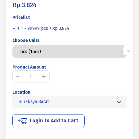
Rp
3.824
Pricelist
( 1 - 99999 pcs ) Rp 3.824
Choose Units
Product Amount
Kuantitas
-
+
BAUT
BAJA
Location
MM
10.9
Surabaya Barat
HALF
DRAT
DIN
Login to Add to Cart
931
HITAM
BAKAR