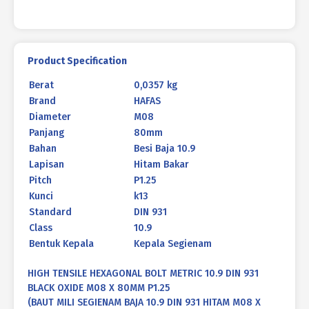
M08
X
80MM
P1.25
Product Specification
Berat
0,0357 kg
Brand
HAFAS
Diameter
M08
Panjang
80mm
Bahan
Besi Baja 10.9
Lapisan
Hitam Bakar
Pitch
P1.25
Kunci
k13
Standard
DIN 931
Class
10.9
Bentuk Kepala
Kepala Segienam
HIGH TENSILE HEXAGONAL BOLT METRIC 10.9 DIN 931
BLACK OXIDE M08 X 80MM P1.25
(BAUT MILI SEGIENAM BAJA 10.9 DIN 931 HITAM M08 X