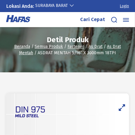
SURABAYA BARAT
Lokasi Anda:
Login
Lewati
Cari Cepat
ke
konten
Detil Produk
Beranda
/
Semua Produk
/
Fastener
/
As Drat
/
As Drat
Mentah
/ ASDRAT MENTAH 5/16” X 3000mm 18TPI