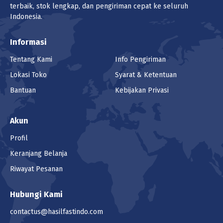
terbaik, stok lengkap, dan pengiriman cepat ke seluruh
(1 - 99999 pcs) Rp 951.600
Indonesia.
Harga
Rp 951.600
/pcs (1 pcs)
Informasi
Tentang Kami
Info Pengiriman
Pilih Unit
Lokasi Toko
Syarat & Ketentuan
pcs (1pcs)
Bantuan
Kebijakan Privasi
Lokasi
Akun
Profil
Produk ini tidak tersedia di lokasi yang
Keranjang Belanja
saat ini dipilih.
Riwayat Pesanan
Jumlah
Hubungi Kami
Keranjang
contactus@hasilfastindo.com