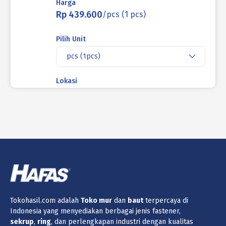
Harga
Rp 439.600
/pcs (1 pcs)
Pilih Unit
pcs (1pcs)
Lokasi
Jakarta
Produk ini tidak tersedia di lokasi yang
saat ini dipilih.
Jumlah
Keranjang
Tokohasil.com adalah
Toko
mur
dan
baut
terpercaya di
Indonesia yang menyediakan berbagai jenis fastener,
ASDRAT MENTAH 1 1/2'' X 3000mm 6TPI
sekrup
,
ring
, dan perlengkapan industri dengan kualitas