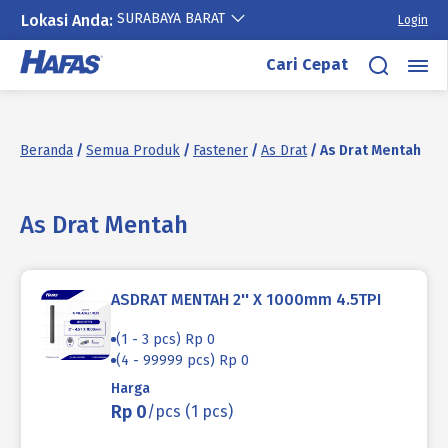
SURABAYA BARAT
Lokasi Anda:
Login
Lewati
Cari Cepat
ke
konten
Beranda
/
Semua Produk
/
Fastener
/
As Drat
/ As Drat Mentah
As Drat Mentah
ASDRAT MENTAH 2'' X 1000mm 4.5TPI
(1 - 3 pcs) Rp 0
(4 - 99999 pcs) Rp 0
Harga
Rp 0
/pcs (1 pcs)