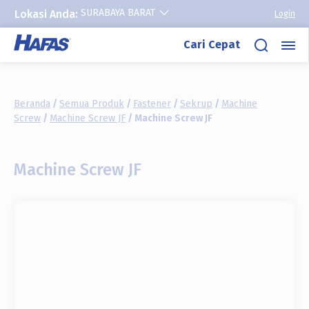
SURABAYA BARAT
Lokasi Anda:
Login
Lewati
Cari Cepat
ke
konten
Beranda
/
Semua Produk
/
Fastener
/
Sekrup
/
Machine
Screw
/
Machine Screw JF
/ Machine Screw JF
Machine Screw JF