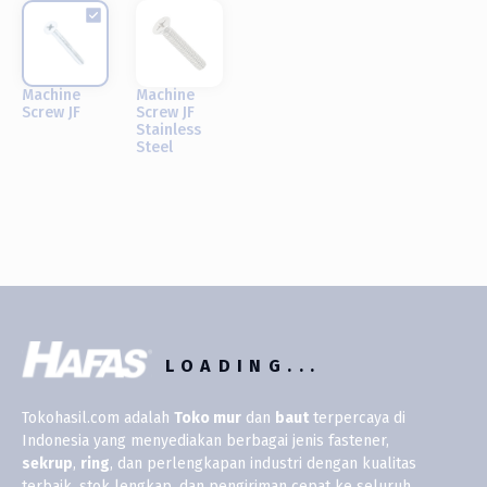
Machine
Machine
Screw JF
Screw JF
Stainless
Steel
LOADING...
Tokohasil.com adalah
Toko
mur
dan
baut
terpercaya di
Indonesia yang menyediakan berbagai jenis fastener,
sekrup
,
ring
, dan perlengkapan industri dengan kualitas
terbaik, stok lengkap, dan pengiriman cepat ke seluruh