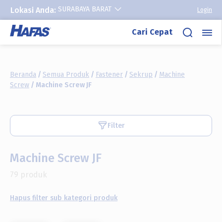
SURABAYA BARAT
Lokasi Anda:
Login
Lewati
Cari Cepat
ke
konten
Beranda
/
Semua Produk
/
Fastener
/
Sekrup
/
Machine
Screw
/ Machine Screw JF
Filter
Machine Screw JF
79 produk
Hapus filter sub kategori produk