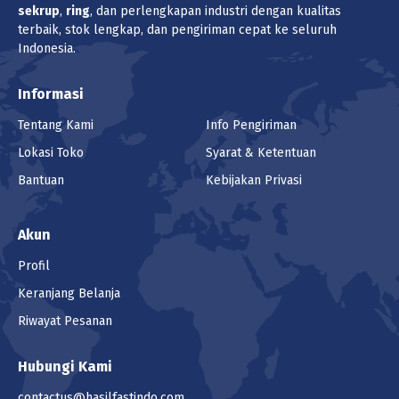
sekrup
,
ring
, dan perlengkapan industri dengan kualitas
MUR LOCK NUT BESI DRAT HALUS UCP
terbaik, stok lengkap, dan pengiriman cepat ke seluruh
PUTIH M14 P1.50
Indonesia.
(1 - 199 pcs) Rp 6.790
(200 - 99999 pcs) Rp 6.723
Informasi
Harga
Tentang Kami
Info Pengiriman
Rp 6.790
/pcs (1 pcs)
Lokasi Toko
Syarat & Ketentuan
Pilih Unit
Bantuan
Kebijakan Privasi
pcs (1pcs)
Akun
Lokasi
Profil
Surabaya Barat
Keranjang Belanja
Riwayat Pesanan
Jumlah
Keranjang
Hubungi Kami
contactus@hasilfastindo.com