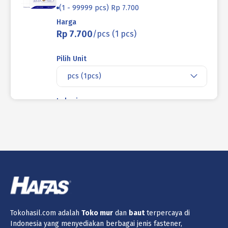
(1 - 99999 pcs) Rp 7.700
Harga
Rp 7.700
/pcs (1 pcs)
Pilih Unit
pcs (1pcs)
Lokasi
Jakarta
Produk ini tidak tersedia di lokasi yang
saat ini dipilih.
Jumlah
Keranjang
Tokohasil.com adalah
Toko
mur
dan
baut
terpercaya di
Indonesia yang menyediakan berbagai jenis fastener,