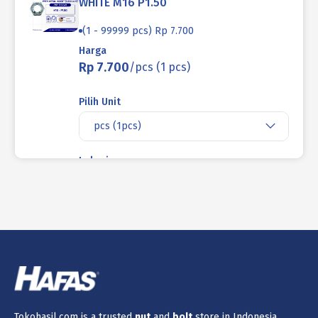
WHITE M16 P1.50
(1 - 99999 pcs) Rp 7.700
Harga
Rp 7.700
/pcs (1 pcs)
Pilih Unit
pcs (1pcs)
Lokasi
Produk ini tidak tersedia di lokasi yang
saat ini dipilih.
Jumlah
Keranjang
Tokohasil.com is a trusted
nut
and
bolt
store in Indonesia