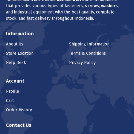
that provides various types of fasteners,
screws
,
washers
,
and industrial equipment with the best quality, complete
MUR LOCK NUT IRON FINE THREAD UCP
stock, and fast delivery throughout Indonesia.
WHITE M14 P1.50
(1 - 199 pcs) Rp 6.790
Information
(200 - 99999 pcs) Rp 6.723
About Us
Shipping Information
Harga
Rp 6.790
/pcs (1 pcs)
Store Location
Terms & Conditions
Help Desk
Privacy Policy
Pilih Unit
pcs (1pcs)
Account
Profile
Lokasi
Cart
Order History
Produk ini tidak tersedia di lokasi yang
Contact Us
saat ini dipilih.