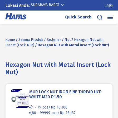
SURABAYA BARAT
Lokasi Anda:
Login
Skip
Quick Search
to
content
Home
/
Semua Produk
/
Fastener
/
Nut
/
Hexagon Nut with
Insert (Lock Nut)
/ Hexagon Nut with Metal Insert (Lock Nut)
Hexagon Nut with Metal Insert (Lock
Nut)
MUR LOCK NUT IRON FINE THREAD UCP
WHITE M20 P1.50
(1 - 79 pcs) Rp 16.300
(80 - 99999 pcs) Rp 16.137