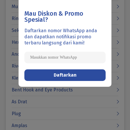
Mur
Mau Diskon & Promo
Ring
Spesial?
Sekrup
Daftarkan nomor WhatsApp anda
dan dapatkan notifikasi promo
Hexagon Socket Product
terbaru langsung dari kami!
Anchor
Rivet Pin & Key
Klem
Bent Hook and Eye Products
As Drat
Plug
Amplas