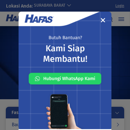
SURABAYA BARAT
Lokasi Anda:
Login
Cari Cepat
✕
Lewati
ke
konten
Fastener
Baut