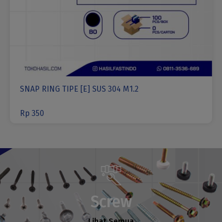
SNAP RING TIPE [E] SUS 304 M1.2
Rp
350
Screw
Lihat Semua