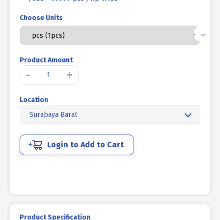
Choose Units
Product Amount
Kuantitas
-
+
BAUT
KUPING
Location
/
BAUT
Surabaya Barat
KUPU
KUPU
UCP
Login to Add to Cart
PUTIH
M
5
X
10
P0.80
Product Specification