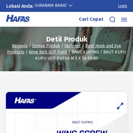
SURABAYA BARAT
Lokasi Anda:
Login
Lewati
Cari Cepat
ke
konten
Detil Produk
Beranda
/
Semua Produk
/
Fastener
/
Bent Hook and Eye
Products
/
Wing Bolt UCP Putih
/ BAUT KUPING / BAUT KUPU
KUPU UCP PUTIH M 5 X 10 P0.80