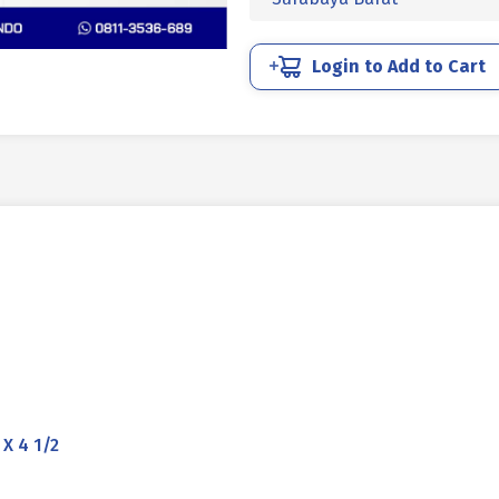
PIN)
UCP
PUTIH
Login to Add to Cart
3/8
X
4
1/2
X 4 1/2