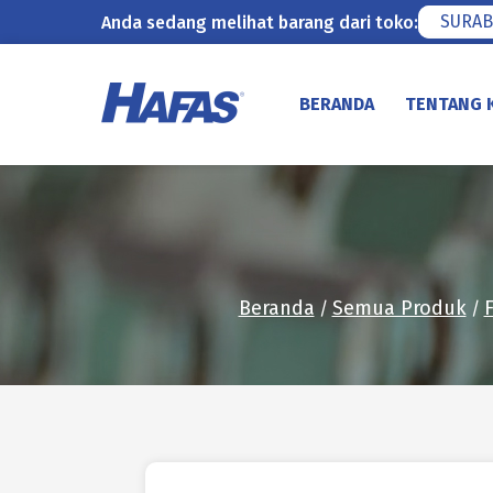
SURAB
Anda sedang melihat barang dari toko:
Lewati
ke
BERANDA
TENTANG 
konten
Beranda
Semua Produk
/
/