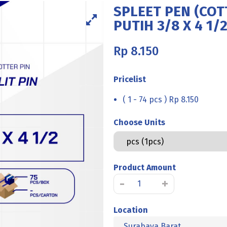
SPLEET PEN (COT
PUTIH 3/8 X 4 1/
Rp
8.150
Pricelist
( 1 - 74 pcs ) Rp 8.150
Choose Units
Product Amount
Kuantitas
-
+
SPLEET
PEN
Location
(COTTER
Surabaya Barat