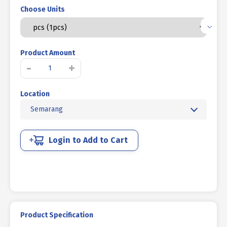
Choose Units
Product Amount
Kuantitas
-
+
KUNCI
L
Location
HITAM
BAKAR
Semarang
M
4
Login to Add to Cart
Product Specification