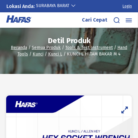
SURABAYA BARAT
Lokasi Anda:
Login
Lewati
Cari Cepat
ke
konten
Detil Produk
Beranda
/
Semua Produk
/
Tools & Test Instrument
/
Hand
Tools
/
Kunci
/
Kunci L
/ KUNCI L HITAM BAKAR M 4