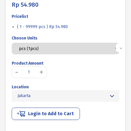
Rp
54.980
Pricelist
( 1 - 99999 pcs ) Rp 54.980
Choose Units
Product Amount
Kuantitas
-
+
BAUT
L
Location
SOCKET
CAP
Jakarta
STAINLESS
SUS
304
Login to Add to Cart
FULL
DRAT
M14