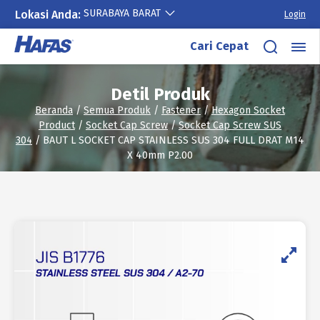
SURABAYA BARAT
Lokasi Anda:
Login
Lewati
Cari Cepat
ke
konten
Detil Produk
Beranda
/
Semua Produk
/
Fastener
/
Hexagon Socket
Product
/
Socket Cap Screw
/
Socket Cap Screw SUS
304
/ BAUT L SOCKET CAP STAINLESS SUS 304 FULL DRAT M14
X 40mm P2.00