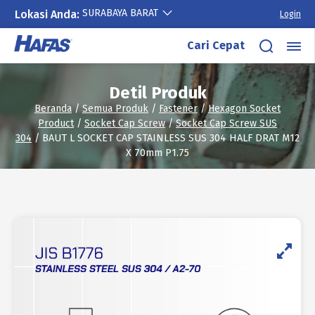
SURABAYA BARAT
Lokasi Anda:
Login
Lewati
Cari Cepat
ke
konten
Detil Produk
Beranda
/
Semua Produk
/
Fastener
/
Hexagon Socket
Product
/
Socket Cap Screw
/
Socket Cap Screw SUS
304
/ BAUT L SOCKET CAP STAINLESS SUS 304 HALF DRAT M12
X 70mm P1.75