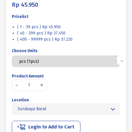
Rp
45.950
Pricelist
( 1 - 39 pcs ) Rp 45.950
( 40 - 399 pcs ) Rp 37.450
( 400 - 99999 pcs ) Rp 37.220
Choose Units
Product Amount
Kuantitas
-
+
BAUT
L
Location
SOCKET
CAP
Surabaya Barat
STAINLESS
SUS
304
Login to Add to Cart
HALF