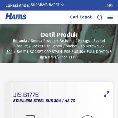
SURABAYA BARAT
Lokasi Anda:
Login
Lewati
Cari Cepat
ke
konten
Detil Produk
Beranda
/
Semua Produk
/
Fastener
/
Hexagon Socket
Product
/
Socket Cap Screw
/
Socket Cap Screw SUS
304
/ BAUT L SOCKET CAP STAINLESS SUS 304 FULL DRAT 5/8
inch X 1-1/2 inch 11TPI