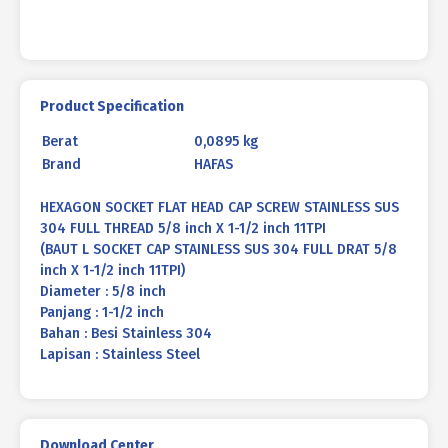
5/8
inch
X
1-
1/2
Product Specification
inch
Berat
0,0895 kg
11TPI
Brand
HAFAS
HEXAGON SOCKET FLAT HEAD CAP SCREW STAINLESS SUS
304 FULL THREAD 5/8 inch X 1-1/2 inch 11TPI
(BAUT L SOCKET CAP STAINLESS SUS 304 FULL DRAT 5/8
inch X 1-1/2 inch 11TPI)
Diameter : 5/8 inch
Panjang : 1-1/2 inch
Bahan : Besi Stainless 304
Lapisan : Stainless Steel
Download Center