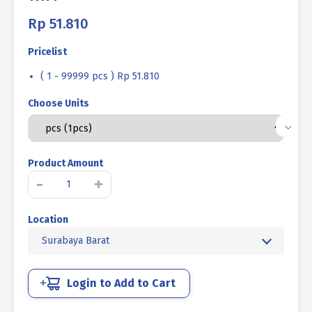
Rp
51.810
Pricelist
( 1 - 99999 pcs ) Rp 51.810
Choose Units
Product Amount
Kuantitas
-
+
BAUT
L
Location
SOCKET
CAP
Surabaya Barat
STAINLESS
SUS
304
Login to Add to Cart
FULL
DRAT