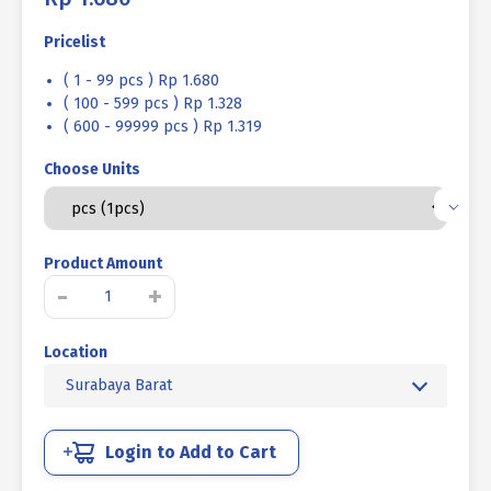
Pricelist
( 1 - 99 pcs ) Rp 1.680
( 100 - 599 pcs ) Rp 1.328
( 600 - 99999 pcs ) Rp 1.319
Choose Units
Product Amount
Kuantitas
-
+
SNAP
RING
Location
TIPE
[S]
Surabaya Barat
HITAM
BAKAR
M23
Login to Add to Cart