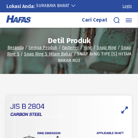
SURABAYA BARAT
Lokasi Anda:
Login
Lewati
Cari Cepat
ke
konten
Detil Produk
Beranda
/
Semua Produk
/
Fastener
/
Ring
/
Snap Ring
/
Snap
Ring S
/
Snap Ring S Hitam Bakar
/ SNAP RING TIPE [S] HITAM
BAKAR M23