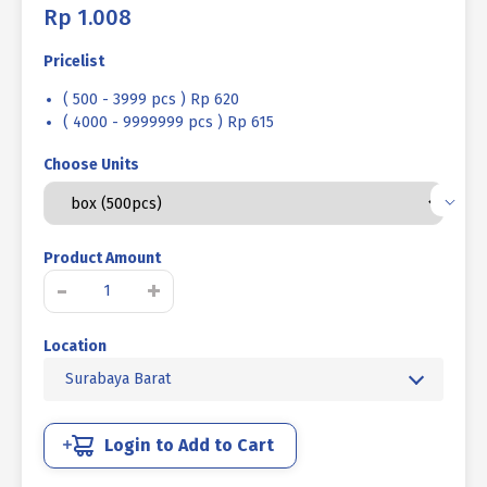
Rp
1.008
Pricelist
( 500 - 3999 pcs ) Rp 620
( 4000 - 9999999 pcs ) Rp 615
Choose Units
Product Amount
Kuantitas
-
+
SEKRUP
TAPPING
Location
PH+
STAINLESS
Surabaya Barat
STEEL
SUS
304
Login to Add to Cart
M05
X