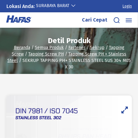
SURABAYA BARAT
Lokasi Anda:
Login
Lewati
Cari Cepat
ke
konten
Detil Produk
Beranda
/
Semua Produk
/
Fastener
/
Sekrup
/
Tapping
Screw
/
Tapping Screw PH
/
Tapping Screw PH + Stainless
Steel
/ SEKRUP TAPPING PH+ STAINLESS STEEL SUS 304 M05
X 30