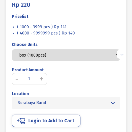
Rp
220
Pricelist
( 1000 - 3999 pcs ) Rp 141
( 4000 - 9999999 pcs ) Rp 140
Choose Units
Product Amount
Kuantitas
-
+
SEKRUP
TAPPING
Location
FH+
UCP
Surabaya Barat
PUTIH
#06
X
Login to Add to Cart
2