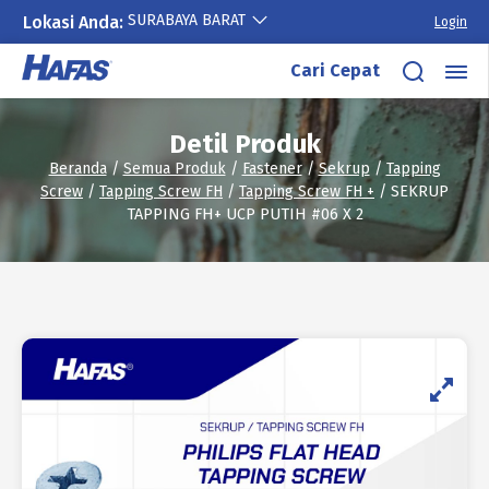
SURABAYA BARAT
Lokasi Anda:
Login
Lewati
Cari Cepat
ke
konten
Detil Produk
Beranda
/
Semua Produk
/
Fastener
/
Sekrup
/
Tapping
Screw
/
Tapping Screw FH
/
Tapping Screw FH +
/ SEKRUP
TAPPING FH+ UCP PUTIH #06 X 2