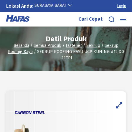
SURABAYA BARAT
Lokasi Anda:
Login
Lewati
Cari Cepat
ke
konten
Detil Produk
Beranda
/
Semua Produk
/
Fastener
/
Sekrup
/
Sekrup
Roofing Kayu
/ SEKRUP ROOFING KAYU UCP KUNING #12 X 3
-11TPI