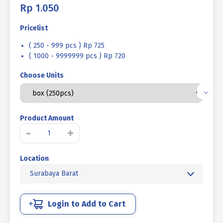
Rp
1.050
Pricelist
( 250 - 999 pcs ) Rp 725
( 1000 - 9999999 pcs ) Rp 720
Choose Units
Product Amount
Kuantitas
-
+
SEKRUP
ROOFING
Location
KAYU
UCP
Surabaya Barat
KUNING
#12
X
Login to Add to Cart
3
-11TPI