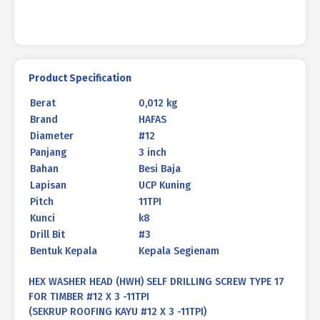
Product Specification
Berat
0,012 kg
Brand
HAFAS
Diameter
#12
Panjang
3 inch
Bahan
Besi Baja
Lapisan
UCP Kuning
Pitch
11TPI
Kunci
k8
Drill Bit
#3
Bentuk Kepala
Kepala Segienam
HEX WASHER HEAD (HWH) SELF DRILLING SCREW TYPE 17
FOR TIMBER #12 X 3 -11TPI
(SEKRUP ROOFING KAYU #12 X 3 -11TPI)