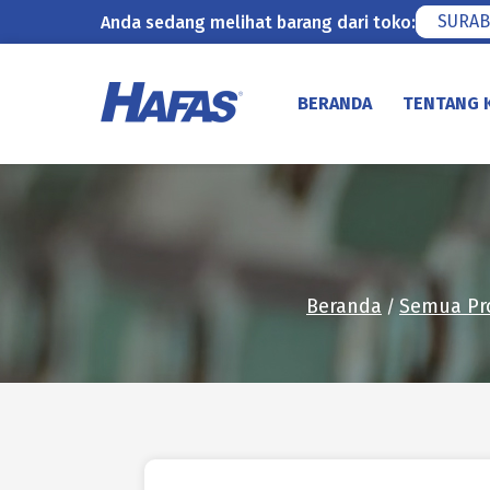
SURAB
Anda sedang melihat barang dari toko:
Lewati
ke
BERANDA
TENTANG 
konten
Beranda
Semua Pr
/