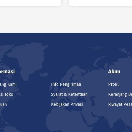
ormasi
Akun
ang Kami
Info Pengiriman
Profil
si Toko
Syarat & Ketentuan
Keranjang B
tuan
Kebijakan Privasi
Riwayat Pes