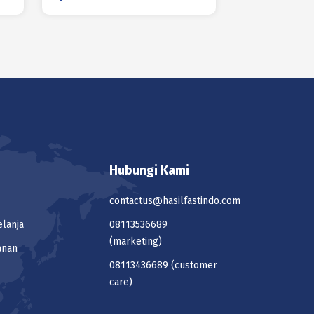
Hubungi Kami
contactus@hasilfastindo.com
elanja
08113536689
(marketing)
anan
08113436689
(customer
care)