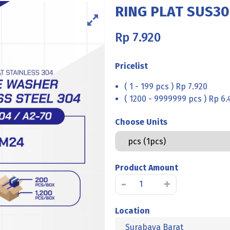
RING PLAT SUS30
Rp
7.920
Pricelist
( 1 - 199 pcs ) Rp 7.920
( 1200 - 9999999 pcs ) Rp 6.
Choose Units
Product Amount
Kuantitas
-
+
RING
PLAT
Location
SUS304
Surabaya Barat
M24