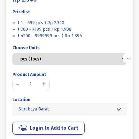
Pricelist
( 1 - 699 pcs ) Rp 2.340
( 700 - 4199 pcs ) Rp 1.908
( 4200 - 9999999 pcs ) Rp 1.896
Choose Units
Product Amount
Kuantitas
-
+
RING
PLAT
Location
SUS304
M14
Surabaya Barat
Login to Add to Cart