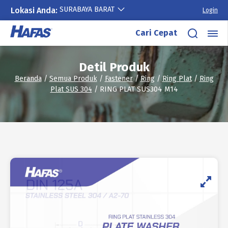
SURABAYA BARAT
Lokasi Anda:
Login
Lewati
Cari Cepat
ke
konten
Detil Produk
Beranda
/
Semua Produk
/
Fastener
/
Ring
/
Ring Plat
/
Ring
Plat SUS 304
/ RING PLAT SUS304 M14