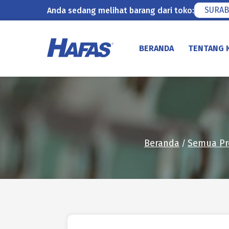
SURAB
Anda sedang melihat barang dari toko:
Lewati
ke
BERANDA
TENTANG 
konten
Beranda
Semua P
/