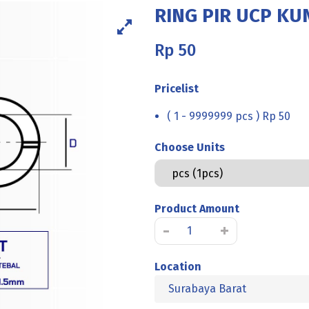
RING PIR UCP KU
Rp
50
Pricelist
( 1 - 9999999 pcs ) Rp 50
Choose Units
Product Amount
Kuantitas
-
+
RING
PIR
Location
UCP
Surabaya Barat
KUNING
M05