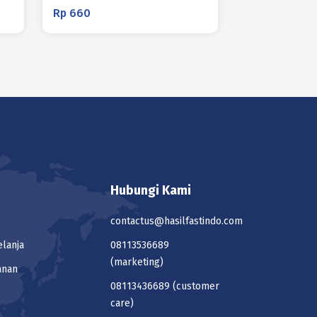
Rp
660
Hubungi Kami
contactus@hasilfastindo.com
elanja
08113536689
(marketing)
anan
08113436689
(customer
care)