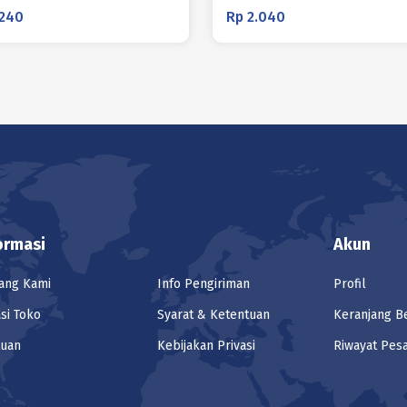
240
Rp
2.040
ormasi
Akun
ang Kami
Info Pengiriman
Profil
si Toko
Syarat & Ketentuan
Keranjang B
tuan
Kebijakan Privasi
Riwayat Pes