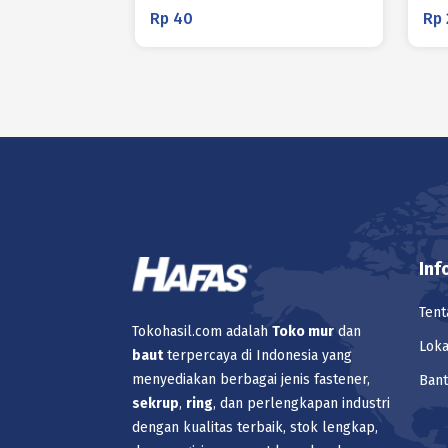
Rp
40
Rp
Inf
Tent
Tokohasil.com adalah
Toko
mur
dan
Loka
baut
terpercaya di Indonesia yang
menyediakan berbagai jenis fastener,
Ban
sekrup
,
ring
, dan perlengkapan industri
dengan kualitas terbaik, stok lengkap,