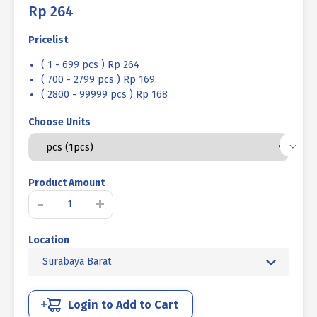
Rp
264
Pricelist
( 1 - 699 pcs ) Rp 264
( 700 - 2799 pcs ) Rp 169
( 2800 - 99999 pcs ) Rp 168
Choose Units
Product Amount
Kuantitas
-
+
SEKRUP
RATTAN
Location
OVAL
HEAD
Surabaya Barat
HITAM
BAKAR
#8
Login to Add to Cart
X