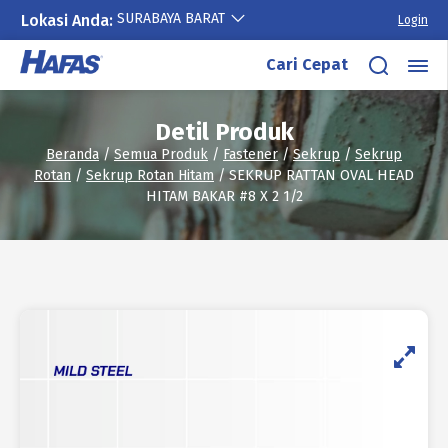
SURABAYA BARAT
Lokasi Anda:
Login
Lewati
Cari Cepat
ke
konten
Detil Produk
Beranda
/
Semua Produk
/
Fastener
/
Sekrup
/
Sekrup
Rotan
/
Sekrup Rotan Hitam
/ SEKRUP RATTAN OVAL HEAD
HITAM BAKAR #8 X 2 1/2