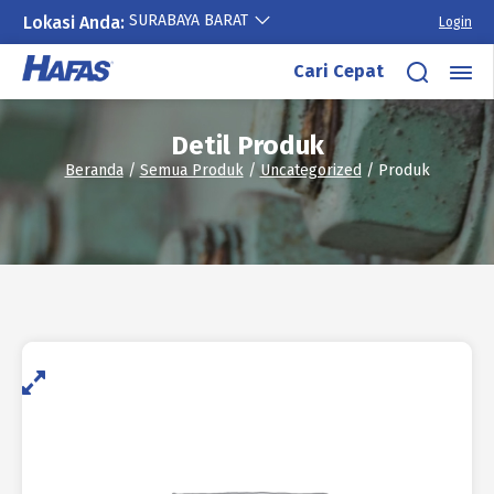
SURABAYA BARAT
Lokasi Anda:
Login
Lewati
Cari Cepat
ke
konten
Detil Produk
Beranda
/
Semua Produk
/
Uncategorized
/ Produk