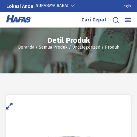
SURABAYA BARAT
Lokasi Anda:
Login
Lewati
Cari Cepat
ke
konten
Detil Produk
Beranda
/
Semua Produk
/
Uncategorized
/ Produk