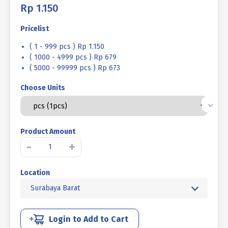
Rp
1.150
Pricelist
( 1 - 999 pcs ) Rp 1.150
( 1000 - 4999 pcs ) Rp 679
( 5000 - 99999 pcs ) Rp 673
Choose Units
Product Amount
Kuantitas
-
+
MUR
NANAS
Location
OD
UCP
Surabaya Barat
KUNING
M6
X
Login to Add to Cart
20mm