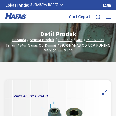
SURABAYA BARAT
Lokasi Anda:
Login
Lewati
Cari Cepat
ke
konten
Detil Produk
Beranda
/
Semua Produk
/
Fastener
/
Mur
/
Mur Nanas
Tanam
/
Mur Nanas OD Kuning
/ MUR NANAS OD UCP KUNING
M6 X 20mm P1.00