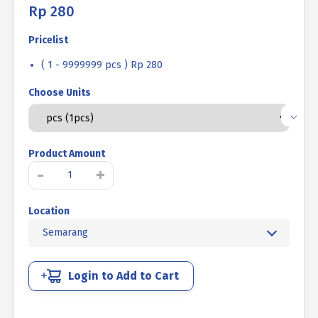
Rp
280
Pricelist
( 1 - 9999999 pcs ) Rp 280
Choose Units
Product Amount
Kuantitas
-
+
MUR
MILI
Location
STAINLESS
STEEL
Semarang
SUS
304
M05
Login to Add to Cart
P0.80