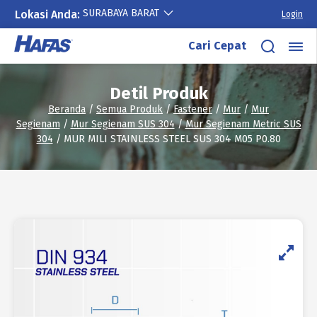
SURABAYA BARAT
Lokasi Anda:
Login
Lewati
Cari Cepat
ke
konten
Detil Produk
Beranda
/
Semua Produk
/
Fastener
/
Mur
/
Mur
Segienam
/
Mur Segienam SUS 304
/
Mur Segienam Metric SUS
304
/ MUR MILI STAINLESS STEEL SUS 304 M05 P0.80