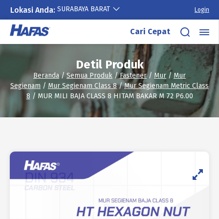
SURABAYA BARAT
Lokasi Anda:
Login
Lewati
Cari Cepat
ke
konten
Detil Produk
Beranda
/
Semua Produk
/
Fastener
/
Mur
/
Mur
Segienam
/
Mur Segienam Class 8
/
Mur Segienam Metric Class
8
/ MUR MILI BAJA CLASS 8 HITAM BAKAR M 72 P6.00