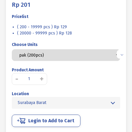
Rp
201
Pricelist
( 200 - 19999 pcs ) Rp 129
( 20000 - 99999 pcs ) Rp 128
Choose Units
Product Amount
Kuantitas
-
+
MACHINE
SCREW
Location
JP
+
Surabaya Barat
UCP
PUTIH
M
Login to Add to Cart
05
X