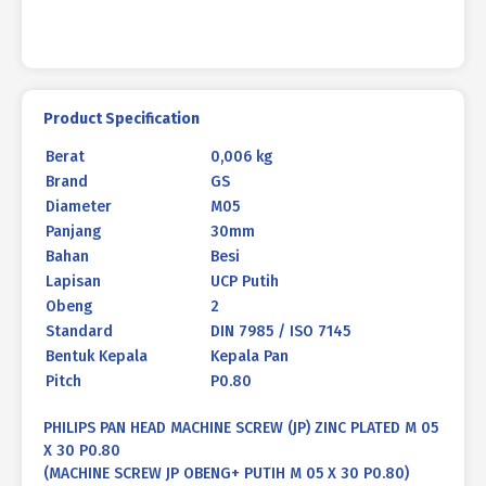
30
P0.80
Product Specification
Berat
0,006 kg
Brand
GS
Diameter
M05
Panjang
30mm
Bahan
Besi
Lapisan
UCP Putih
Obeng
2
Standard
DIN 7985 / ISO 7145
Bentuk Kepala
Kepala Pan
Pitch
P0.80
PHILIPS PAN HEAD MACHINE SCREW (JP) ZINC PLATED M 05
X 30 P0.80
(MACHINE SCREW JP OBENG+ PUTIH M 05 X 30 P0.80)