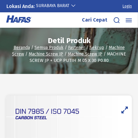
SURABAYA BARAT
Lokasi Anda:
Login
Lewati
Cari Cepat
ke
konten
Detil Produk
Beranda
/
Semua Produk
/
Fastener
/
Sekrup
/
Machine
Screw
/
Machine Screw JP
/
Machine Screw JP
/ MACHINE
SCREW JP + UCP PUTIH M 05 X 30 P0.80