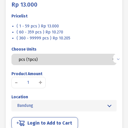
Rp
13.000
Pricelist
( 1 - 59 pcs ) Rp 13.000
( 60 - 359 pcs ) Rp 10.270
( 360 - 99999 pcs ) Rp 10.205
Choose Units
Product Amount
Kuantitas
-
+
LIFTING
EYE
Location
BOLT
UCP
Bandung
KUNING
M08
P1.25
Login to Add to Cart