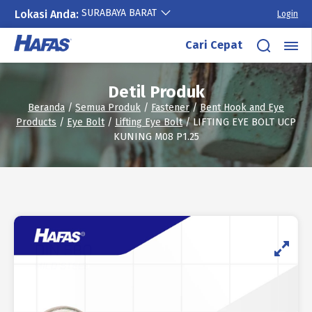
SURABAYA BARAT
Lokasi Anda:
Login
Lewati
Cari Cepat
ke
konten
Detil Produk
Beranda
/
Semua Produk
/
Fastener
/
Bent Hook and Eye
Products
/
Eye Bolt
/
Lifting Eye Bolt
/ LIFTING EYE BOLT UCP
KUNING M08 P1.25