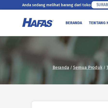
SURAB
Anda sedang melihat barang dari toko:
Lewati
ke
BERANDA
TENTANG 
konten
Beranda
Semua Produk
/
/