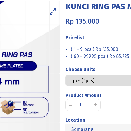
KUNCI RING PAS 
Rp
135.000
Pricelist
( 1 - 9 pcs ) Rp 135.000
( 60 - 99999 pcs ) Rp 85.725
Choose Units
Product Amount
Kuantitas
-
+
KUNCI
RING
Location
PAS
Semarang
M