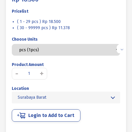
Pricelist
( 1 - 29 pcs ) Rp 18.500
( 30 - 99999 pcs ) Rp 11.378
Choose Units
Product Amount
Kuantitas
-
+
KLEM
GANTUNG
Location
UCP
PUTIH
Surabaya Barat
6
inch
Login to Add to Cart