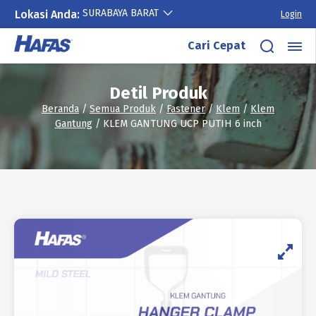
SURABAYA BARAT
Lokasi Anda:
Login
Lewati
Cari Cepat
ke
konten
Detil Produk
Beranda
/
Semua Produk
/
Fastener
/
Klem
/
Klem
Gantung
/ KLEM GANTUNG UCP PUTIH 6 inch