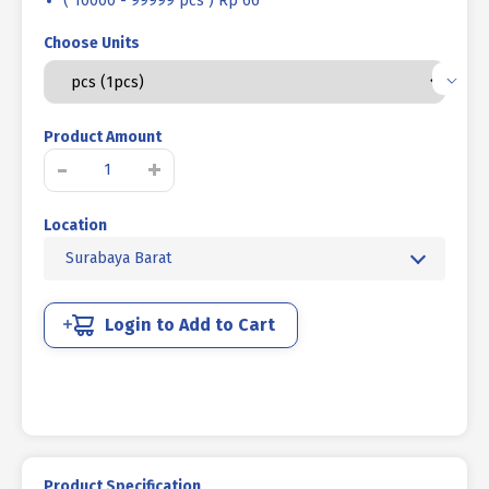
( 10000 - 99999 pcs ) Rp 66
Choose Units
Product Amount
Kuantitas
-
+
IMUNDEX
WALL
Location
PLUG
S
Surabaya Barat
-
05
Login to Add to Cart
Product Specification