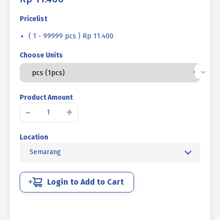
Pricelist
( 1 - 99999 pcs ) Rp 11.400
Choose Units
Product Amount
Kuantitas
-
+
MUR
TINGGI
Location
UNF
MENTAH
Semarang
7/8
14TPI
Login to Add to Cart