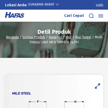
SURABAYA BARAT
Lokasi Anda:
Login
Lewati
Cari Cepat
ke
konten
Detil Produk
Beranda
/
Semua Produk
/
Fastener
/
Mur
/
Mur Tinggi
/ MUR
TINGGI UNF MENTAH 7/8 14TPI