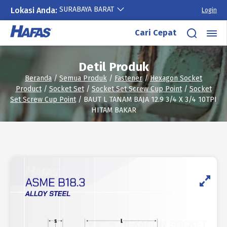
SURABAYA BARAT
Lokasi Anda:
Login
Lewati
Cari Cepat
ke
konten
Detil Produk
Beranda
/
Semua Produk
/
Fastener
/
Hexagon Socket
Product
/
Socket Set
/
Socket Set Screw Cup Point
/
Socket
Set Screw Cup Point
/ BAUT L TANAM BAJA 12.9 3/4 X 3/4 10TPI
HITAM BAKAR