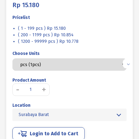
Rp
15.180
Pricelist
( 1 - 199 pcs ) Rp 15.180
( 200 - 1199 pcs ) Rp 10.854
( 1200 - 99999 pcs ) Rp 10.778
Choose Units
Product Amount
Kuantitas
-
+
BAUT
L
Location
TANAM
BAJA
Surabaya Barat
12.9
3/4
X
Login to Add to Cart
3/4